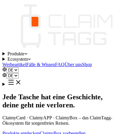
Produkte
Ecosystem
Werbeartikel
Fälle & Wissen
FAQ
Über uns
Shop
Jede Tasche hat eine Geschichte,
deine geht nie verloren.
ClaimyCard · ClaimyAPP · ClaimyBox – das ClaimTagg-
Ökosystem für sorgenfreies Reisen.
Produkte entdecken
ClaimyBox vorbestellen