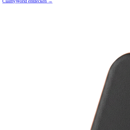
ClaimyWorld entdecken →